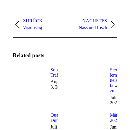
Kommentarnavigation
ZURÜCK
NÄCHSTES
Vorheriger
Nächster
Visionstag
Nass und frisch
Beitrag:
Beitrag:
Related posts
Suppen-
Sterben
Träff
lernen
heisst,
August
bewusster
3, 2026
zu leben
Juli 30,
2026
Quartiermobil im
Männertre
Durchgangszentrums
2026
Juli 25, 2026
Juni 8, 20