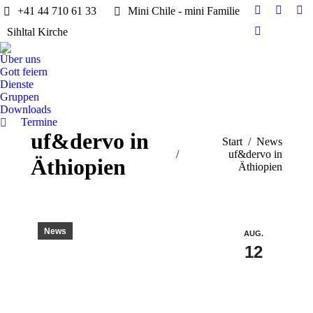
+41 44 710 61 33
Mini Chile - mini Familie
Facebook
X
Ins
Sihltal Kirche
page
page
pa
YouTube
opens
opens
op
page
Über uns
in
in
in
opens
Gott feiern
new
new
ne
in
Dienste
window
windo
wi
Gruppen
new
Downloads
window
Termine
Search:
uf&dervo in
Sie befinden sich hier:
Start
News
uf&dervo in
Äthiopien
Äthiopien
News
AUG.
12