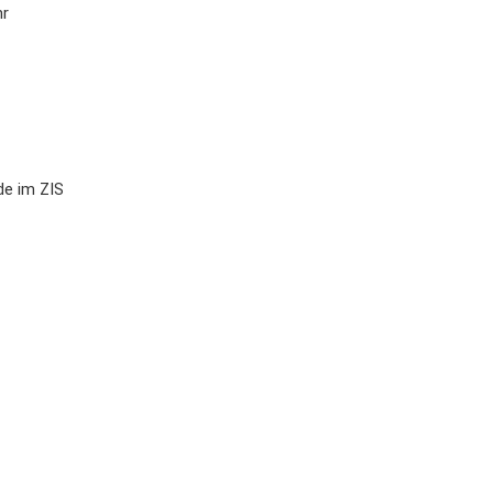
hr
e im ZIS