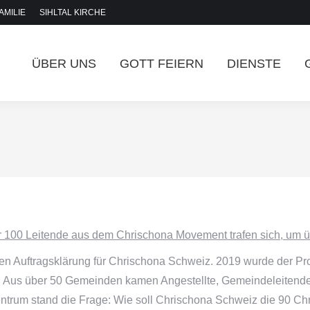
FAMILIE
SIHLTAL KIRCHE
ÜBER UNS
GOTT FEIERN
DIENSTE
r 100 Leitende aus dem Chrischona Movement trafen sich, um ü
uen Auftragsklärung für Chrischona Schweiz. 2019 wurde der Pr
n. Aus über 50 Gemeinden kamen Angestellte, Gemeindeleitend
ntrum stand die Frage: Wie soll Chrischona Schweiz die 90 Ch