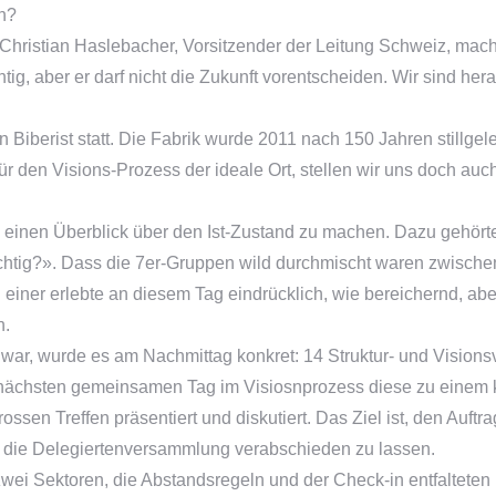
n?
Christian Haslebacher, Vorsitzender der Leitung Schweiz, macht
htig, aber er darf nicht die Zukunft vorentscheiden. Wir sind he
n Biberist statt. Die Fabrik wurde 2011 nach 150 Jahren stillgel
r den Visions-Prozess der ideale Ort, stellen wir uns doch auch
h einen Überblick über den Ist-Zustand zu machen. Dazu gehör
htig?». Dass die 7er-Gruppen wild durchmischt waren zwischen
ner erlebte an diesem Tag eindrücklich, wie bereichernd, abe
n.
r, wurde es am Nachmittag konkret: 14 Struktur- und Visionsv
 nächsten gemeinsamen Tag im Visiosnprozess diese zu einem 
ssen Treffen präsentiert und diskutiert. Das Ziel ist, den Auft
 die Delegiertenversammlung verabschieden zu lassen.
zwei Sektoren, die Abstandsregeln und der Check-in entfaltete