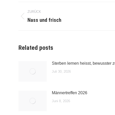
Kommentarnavigation
ZURÜCK
Nass und frisch
Vorheriger
Beitrag:
Related posts
Sterben lernen heisst, bewusster 
Juli 30, 2026
Männertreffen 2026
Juni 8, 2026