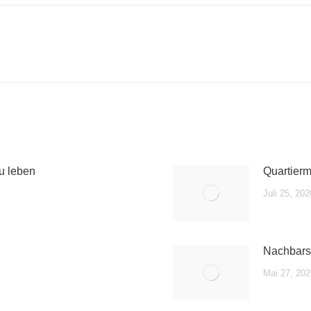
Nächster
Beitrag:
zu leben
Quartier
Juli 25, 202
Nachbars
Mai 27, 202