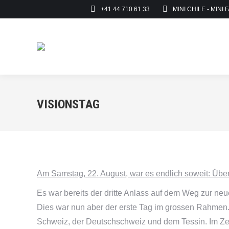
+41 44 710 61 33
MINI CHILE - MINI 
VISIONSTAG
Am Samstag, 22. August, war es endlich soweit: Übe
Es war bereits der dritte Anlass auf dem Weg zur ne
Dies war nun aber der erste Tag im grossen Rahme
Schweiz, der Deutschschweiz und dem Tessin. Im Ze