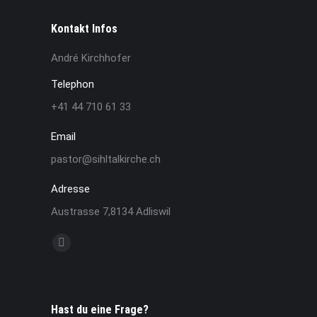
Kontakt Infos
André Kirchhofer
Telephon
+41 44 710 61 33
Email
pastor@sihltalkirche.ch
Adresse
Austrasse 7,8134 Adliswil
Finden Sie uns auf:
YouTube
page
opens
in
Hast du eine Frage?