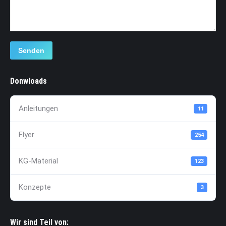
Senden
Donwloads
Anleitungen
11
Flyer
254
KG-Material
123
Konzepte
3
Wir sind Teil von: