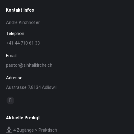
Kontakt Infos
André Kirchhofer
Telephon
+41 44 710 61 33
Email
pastor@sihltalkirche.ch
Adresse
Austrasse 7,8134 Adliswil
Finden Sie uns auf:
YouTube
page
Aktuelle Predigt
opens
in
4 Zugänge > Praktisch