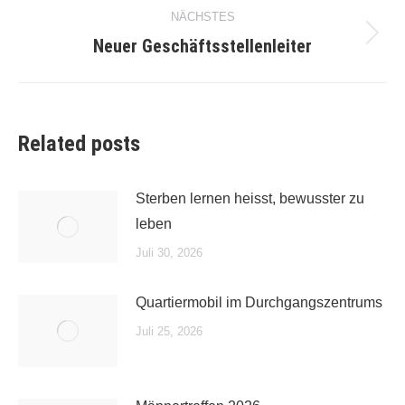
NÄCHSTES
Neuer Geschäfts­stellen­leiter
Nächster
Beitrag:
Related posts
Sterben lernen heisst, bewusster zu
leben
Juli 30, 2026
Quartiermobil im Durchgangszentrums
Juli 25, 2026