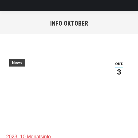
INFO OKTOBER
Sie befinden sich hier:
News
OKT.
3
2023_10 Monatsinfo_