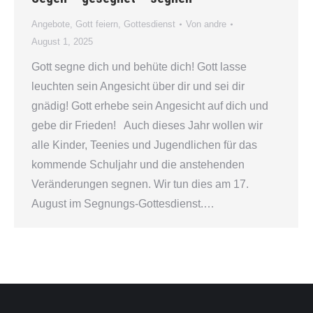
Angebote
,
Gott feiern
,
Gottesdienst
Von
andre
August 1, 2025
Gott segne dich und behüte dich! Gott lasse
leuchten sein Angesicht über dir und sei dir
gnädig! Gott erhebe sein Angesicht auf dich und
gebe dir Frieden! Auch dieses Jahr wollen wir
alle Kinder, Teenies und Jugendlichen für das
kommende Schuljahr und die anstehenden
Veränderungen segnen. Wir tun dies am 17.
August im Segnungs-Gottesdienst.…