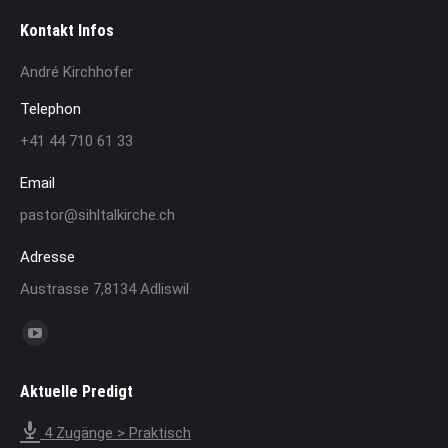
Kontakt Infos
André Kirchhofer
Telephon
+41 44 710 61 33
Email
pastor@sihltalkirche.ch
Adresse
Austrasse 7,8134 Adliswil
Finden Sie uns auf:
YouTube
page
Aktuelle Predigt
opens
in
4 Zugänge > Praktisch