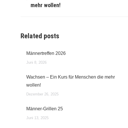
Vorheriger
mehr wollen!
Beitrag:
Related posts
Männertreffen 2026
Juni 8, 2026
Wachsen – Ein Kurs für Menschen die mehr
wollen!
Dezember 26, 2025
Männer-Grillen 25
Juni 13, 2025