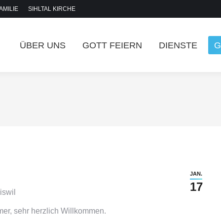
FAMILIE
SIHLTAL KIRCHE
ÜBER UNS
GOTT FEIERN
DIENSTE
G
ÜBER UNS
GOTT FEIERN
DIENSTE
G
JAN.
17
iswil
mer, sehr herzlich Willkommen.