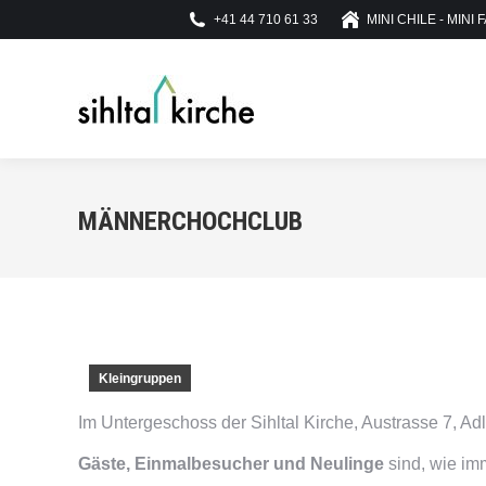
+41 44 710 61 33
MINI CHILE - MINI 
MÄNNERCHOCHCLUB
Kleingruppen
Im Untergeschoss der Sihltal Kirche, Austrasse 7, Adl
Gäste, Einmalbesucher und Neulinge
sind, wie im