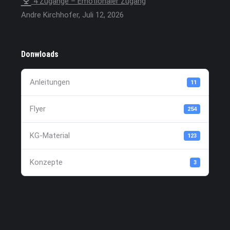
4 Zugänge – Emotionaler Zugang
Andre Kirchhofer
,
Juli 12, 2026
Donwloads
Anleitungen
11
Flyer
254
KG-Material
123
Konzepte
3