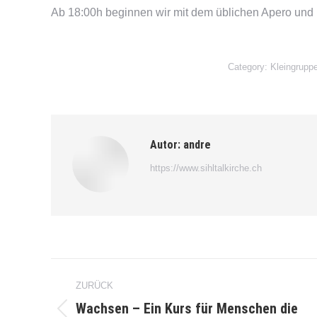
Ab 18:00h beginnen wir mit dem üblichen Apero un
Category:
Kleingrupp
Autor:
andre
https://www.sihltalkirche.ch
Kommentarnavigation
ZURÜCK
Wachsen – Ein Kurs für Menschen die