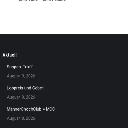
Aktuell
Suppen-Träff
August 9, 2026
Lobpreis und Gebet
August 8, 2026
MännerChochClub = MCC
August 8, 2026