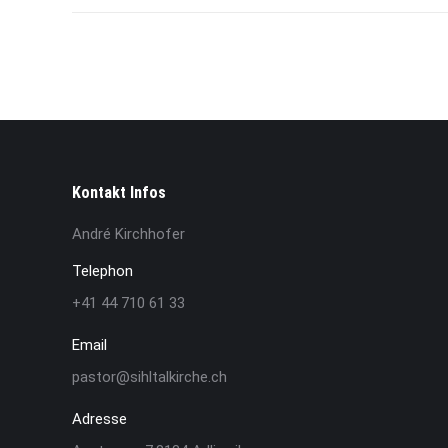
Kontakt Infos
André Kirchhofer
Telephon
+41 44 710 61 33
Email
pastor@sihltalkirche.ch
Adresse