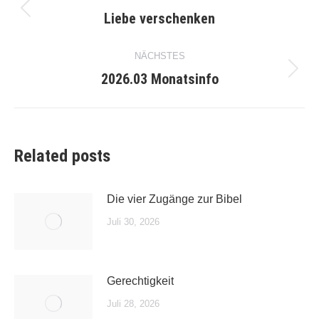
Liebe verschenken
Vorheriger
Beitrag:
NÄCHSTES
2026.03 Monatsinfo
Nächster
Beitrag:
Related posts
Die vier Zugänge zur Bibel
Juli 30, 2026
Gerechtigkeit
Juli 28, 2026