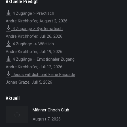
Aktuelle Predigt
opens
in
4 Zugänge > Praktisch
new
Andre Kirchhofer
,
August 2, 2026
window
4 Zugänge > Systematisch
Andre Kirchhofer
,
Juli 26, 2026
4 Zugänge -> Wörtlich
Andre Kirchhofer
,
Juli 19, 2026
4 Zugänge – Emotionaler Zugang
Andre Kirchhofer
,
Juli 12, 2026
Jesus will dich und keine Fassade
Jonas Graze
,
Juli 5, 2026
Aktuell
Männer Choch Club
August 7, 2026