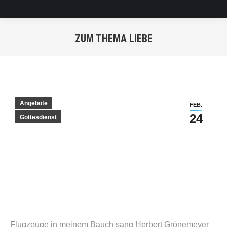
ZUM THEMA LIEBE
Sie befinden sich hier:
Angebote
FEB.
24
Gottesdienst
Flugzeuge in meinem Bauch sang Herbert Grönemeyer