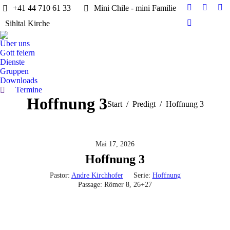
+41 44 710 61 33
Mini Chile - mini Familie
Facebook
X
Ins
Sihltal Kirche
page
page
pa
YouTube
opens
opens
op
page
Über uns
in
in
in
opens
Gott feiern
new
new
ne
in
Dienste
window
windo
wi
Gruppen
new
Downloads
window
Termine
Search:
Hoffnung 3
Sie befinden sich hier:
Start
Predigt
Hoffnung 3
Mai 17, 2026
Hoffnung 3
Pastor:
Andre Kirchhofer
Serie:
Hoffnung
Passage:
Römer 8, 26+27