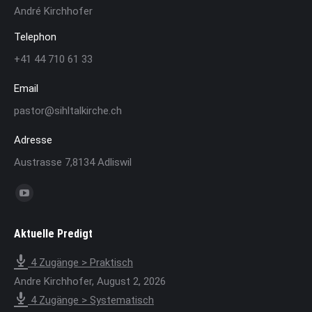
André Kirchhofer
Telephon
+41 44 710 61 33
Email
pastor@sihltalkirche.ch
Adresse
Austrasse 7,8134 Adliswil
Finden Sie uns auf:
YouTube
page
Aktuelle Predigt
opens
in
4 Zugänge > Praktisch
new
Andre Kirchhofer
,
August 2, 2026
window
4 Zugänge > Systematisch