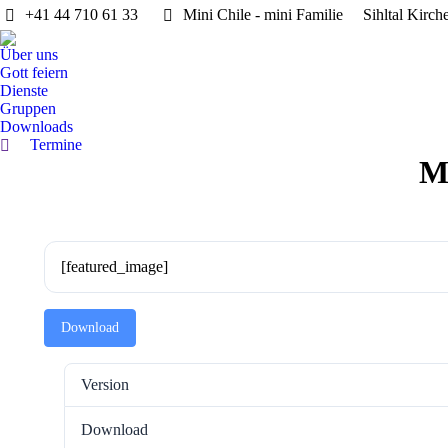
+41 44 710 61 33
Mini Chile - mini Familie
Sihltal Kirch
Über uns
Gott feiern
Dienste
Gruppen
Downloads
Termine
Search:
M
[featured_image]
Download
Version
Download