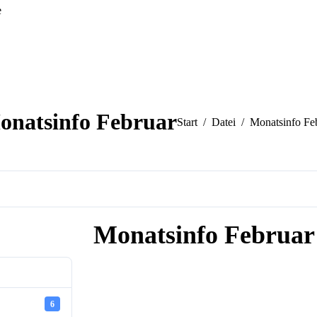
e
onatsinfo Februar
Sie befinden sich hier:
Start
Datei
Monatsinfo Fe
Monatsinfo Februar
6