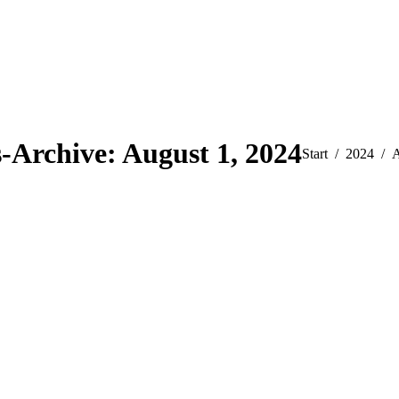
s-Archive:
August 1, 2024
Sie befinden sich
Start
2024
A