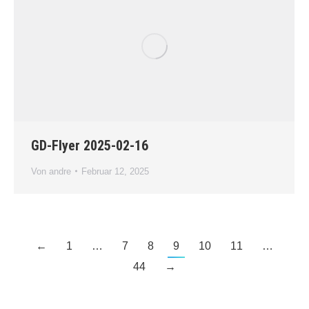
GD-Flyer 2025-02-16
Von
andre
Februar 12, 2025
←
1
…
7
8
9
10
11
…
44
→